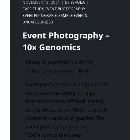
NOVEMBER 12, 2021
BY
YEHUDA
CASE STUDY
EVENT PHOTOGRAPHY
EVENTFOTOGRAFIE
SAMPLE EVENTS
UNCATEGORIZED
Event Photography –
10x Genomics
Photo documentation of the
10xGenomics event in Berlin
Event photography is a big part of
corporate marketing. It helps
businesses show off their events,
conferences, or exhibitions to both
customers and other parties. The
event photography by the
10xGenomics team was