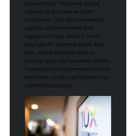
extraordinary. They were able to
capture all the nuances of the
conference. They also managed to
capture candid moments that
happen on stage, which is not an
easy task for a photographer. With
their skillset and dedication to
photography, they have been able to
create a photo documentation of the
event that can be used by others for
marketing purposes.