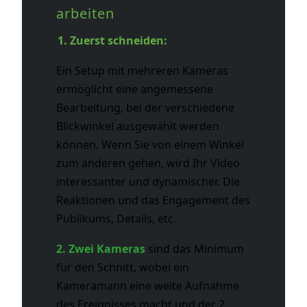
arbeiten
1. Zuerst schneiden:
Ein Setup mit mehreren Kameras
ermöglicht eine angemessene
Bearbeitung, bei der verschiedene
Blickwinkel ausgewählt werden
können. Wenn Sie von einem Winkel
zum anderen gehen, wird Ihr Video
interessanter und dynamischer. Die
Reaktionen und das Engagement des
Publikums, Details, etc.
2. Zwei Kameras
sind das Minimum
für den Schnitt, wobei ein
Kameramann eine weite Aufnahme
des Ereignisses macht und der 2.