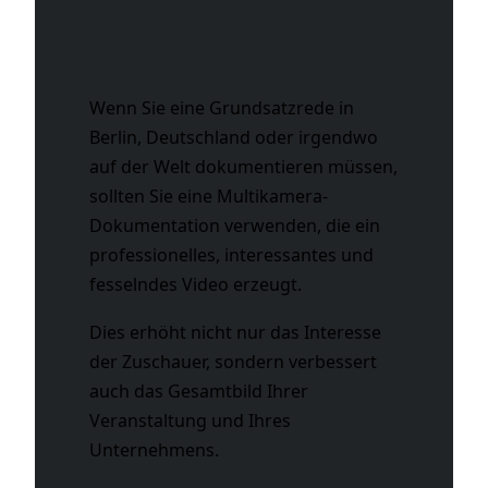
Wenn Sie eine Grundsatzrede in
Berlin, Deutschland oder irgendwo
auf der Welt dokumentieren müssen,
sollten Sie eine Multikamera-
Dokumentation verwenden, die ein
professionelles, interessantes und
fesselndes Video erzeugt.
Dies erhöht nicht nur das Interesse
der Zuschauer, sondern verbessert
auch das Gesamtbild Ihrer
Veranstaltung und Ihres
Unternehmens.