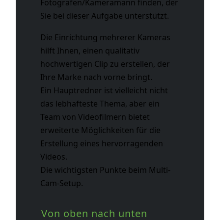
Fotografen/Kameramann finden, der
Sie bei dieser Aufgabe unterstützt.
Die Einrichtung mehrerer Kameras
hilft Ihnen, einen qualitativ
hochwertigen Clip zu erstellen, der
Ihre Marke nach vorne bringt.
Ein Hauptredner ist vielleicht nicht
das lebhafteste Thema, aber ein
Team von Videofilmern bietet
erweiterte Möglichkeiten für die
Erstellung eines hervorragenden
Videos.
Die wichtigsten Punkte beim Multi-
Cam-Setup.
Von oben nach unten