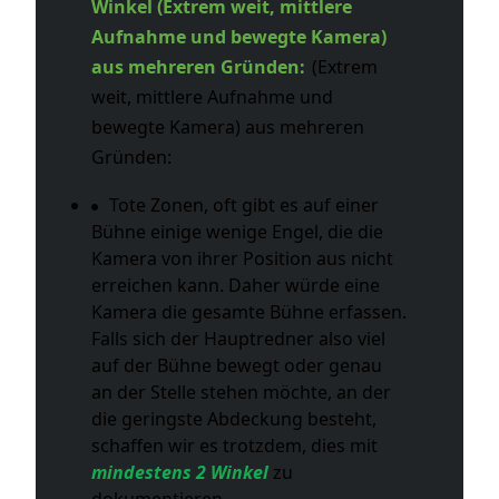
Winkel (Extrem weit, mittlere
Aufnahme und bewegte Kamera)
aus mehreren Gründen:
(Extrem
weit, mittlere Aufnahme und
bewegte Kamera) aus mehreren
Gründen:
Tote Zonen, oft gibt es auf einer
Bühne einige wenige Engel, die die
Kamera von ihrer Position aus nicht
erreichen kann. Daher würde eine
Kamera die gesamte Bühne erfassen.
Falls sich der Hauptredner also viel
auf der Bühne bewegt oder genau
an der Stelle stehen möchte, an der
die geringste Abdeckung besteht,
schaffen wir es trotzdem, dies mit
mindestens 2 Winkel
zu
dokumentieren.