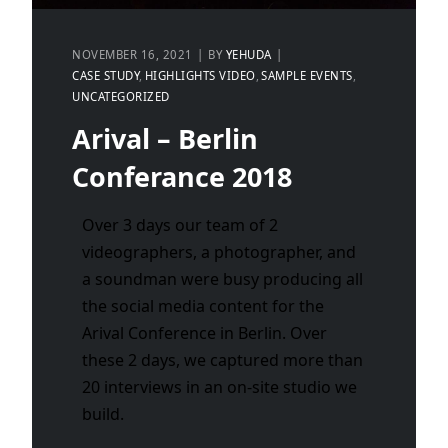
NOVEMBER 16, 2021
BY
YEHUDA
CASE STUDY
HIGHLIGHTS VIDEO
SAMPLE EVENTS
UNCATEGORIZED
Arival – Berlin
Conferance 2018
Over 3 days our team of 2
videographers, a photographer, and
a soundman were busy producing all
the social media content for the
Arival Conference in Berlin. Over
these 2 days, we captured more than
20 interviews in an on-site studio we
build.