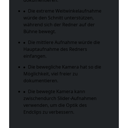
Die extreme Weitwinkelaufnahme
würde den Schnitt unterstützen,
während sich der Redner auf der
Bühne bewegt.
Die mittlere Aufnahme würde die
Hauptaufnahme des Redners
einfangen.
Die bewegliche Kamera hat so die
Möglichkeit, viel freier zu
dokumentieren.
Die bewegte Kamera kann
zwischendurch Slider-Aufnahmen
verwenden, um die Optik des
Endclips zu verbessern.