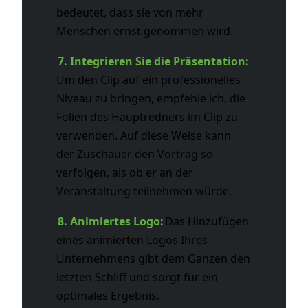
bedeutet, dass sie von mehr
Menschen ernst genommen wird.
7. Integrieren Sie die Präsentation:
Um den Clip auf ein professionelles
Niveau zu bringen, empfehle ich, die
Folien des Hauptredners im Clip zu
verwenden. Auf diese Weise kann
der Zuschauer den Vortrag so
verfolgen, als ob er an der
Veranstaltung teilnehmen würde.
8. Animiertes Logo:
Das Hinzufügen
eines animierten Logos Ihres
Unternehmens gibt dem Ganzen den
letzten Schliff und sorgt für ein
optimales Ergebnis.