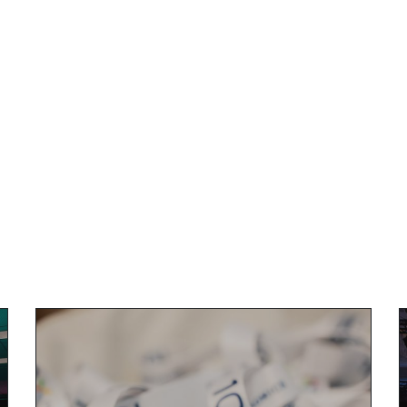
 BERLIN
CAMERAMANN FRANKFURT
CAMERAMANN HAMBURG
CAMERAM
MANN KÖLN
KAMERAMANN MÜNCHIAN
KÖLN EVENTFOTOGRAF
KÖLN VI
DEOGRAF GERMANY