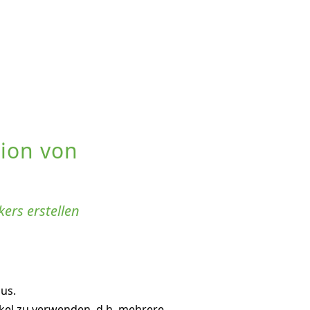
tion von
ers erstellen
us.
nkel zu verwenden, d.h. mehrere