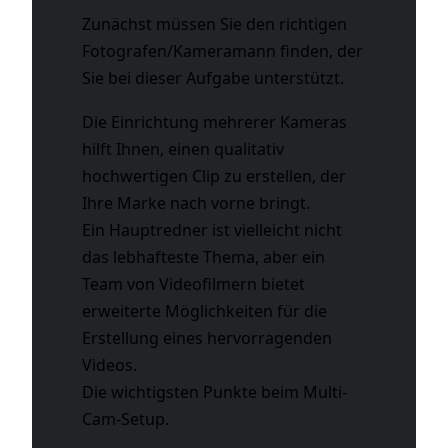
Zunächst müssen Sie den richtigen
Fotografen/Kameramann finden, der
Sie bei dieser Aufgabe unterstützt.
Die Einrichtung mehrerer Kameras
hilft Ihnen, einen qualitativ
hochwertigen Clip zu erstellen, der
Ihre Marke nach vorne bringt.
Ein Hauptredner ist vielleicht nicht
das lebhafteste Thema, aber ein
Team von Videofilmern bietet
erweiterte Möglichkeiten für die
Erstellung eines hervorragenden
Videos.
Die wichtigsten Punkte beim Multi-
Cam-Setup.