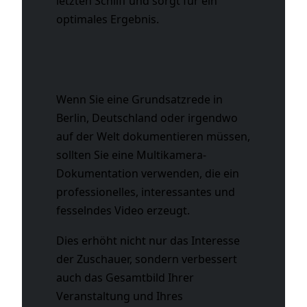
letzten Schliff und sorgt für ein
optimales Ergebnis.
Wenn Sie eine Grundsatzrede in
Berlin, Deutschland oder irgendwo
auf der Welt dokumentieren müssen,
sollten Sie eine Multikamera-
Dokumentation verwenden, die ein
professionelles, interessantes und
fesselndes Video erzeugt.
Dies erhöht nicht nur das Interesse
der Zuschauer, sondern verbessert
auch das Gesamtbild Ihrer
Veranstaltung und Ihres