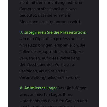
sieht mit der Einrichtung mehrerer
Kameras professionell aus, was
bedeutet, dass sie von mehr
Menschen ernst genommen wird.
7. Integrieren Sie die Präsentation:
Um den Clip auf ein professionelles
Niveau zu bringen, empfehle ich, die
Folien des Hauptredners im Clip zu
verwenden. Auf diese Weise kann
der Zuschauer den Vortrag so
verfolgen, als ob er an der
Veranstaltung teilnehmen würde.
8. Animiertes Logo:
Das Hinzufügen
eines animierten Logos Ihres
Unternehmens gibt dem Ganzen den