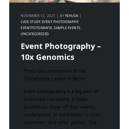
NOVEMBER 12, 2021
BY
YEHUDA
CASE STUDY
EVENT PHOTOGRAPHY
EVENTFOTOGRAFIE
SAMPLE EVENTS
UNCATEGORIZED
Event Photography –
10x Genomics
Photo documentation of the
10xGenomics event in Berlin
Event photography is a big part of
corporate marketing. It helps
businesses show off their events,
conferences, or exhibitions to both
customers and other parties. The