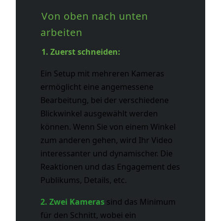
Von oben nach unten
arbeiten
1. Zuerst schneiden:
Ein Setup mit mehreren Kameras
ermöglicht eine angemessene
Bearbeitung, bei der verschiedene
Blickwinkel ausgewählt werden
können. Wenn Sie von einem Winkel
zum anderen gehen, wird Ihr Video
interessanter und dynamischer. Die
Reaktionen und das Engagement des
Publikums, Details, etc.
2. Zwei Kameras
sind das Minimum
für den Schnitt, wobei ein