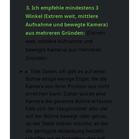
3. Ich empfehle mindestens 3
Winkel (Extrem weit, mittlere
Aufnahme und bewegte Kamera)
aus mehreren Gründen:
(Extrem
weit, mittlere Aufnahme und
bewegte Kamera) aus mehreren
Gründen:
Tote Zonen, oft gibt es auf einer
Bühne einige wenige Engel, die die
Kamera von ihrer Position aus nicht
erreichen kann. Daher würde eine
Kamera die gesamte Bühne erfassen.
Falls sich der Hauptredner also viel
auf der Bühne bewegt oder genau
an der Stelle stehen möchte, an der
die geringste Abdeckung besteht,
schaffen wir es trotzdem, dies mit