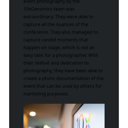
event photography by the
10xGenomics team was
extraordinary. They were able to
capture all the nuances of the
conference. They also managed to
capture candid moments that
happen on stage, which is not an
easy task for a photographer. With
their skillset and dedication to
photography, they have been able to
create a photo documentation of the
event that can be used by others for
marketing purposes.