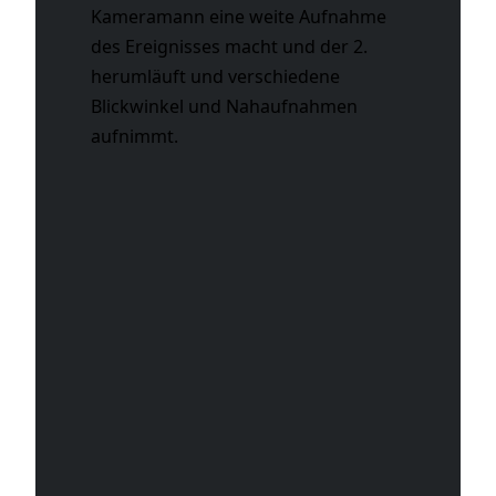
Kameramann eine weite Aufnahme
des Ereignisses macht und der 2.
herumläuft und verschiedene
Blickwinkel und Nahaufnahmen
aufnimmt.