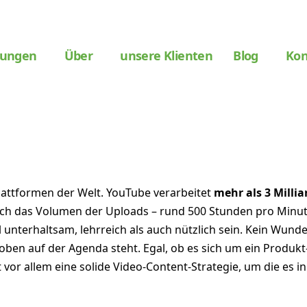
tungen
Über
unsere Klienten
Blog
Kon
 in Ihre B2B-Marketingstrate
 Sie damit beginnen können
lattformen der Welt. YouTube verarbeitet
mehr als 3 Milli
 das Volumen der Uploads – rund 500 Stunden pro Minute –
unterhaltsam, lehrreich als auch nützlich sein. Kein Wunder
ben auf der Agenda steht. Egal, ob es sich um ein Produkt-
 vor allem eine solide Video-Content-Strategie, um die es i