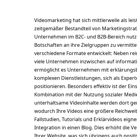
1. Was ist Videomarket
Videomarketing hat sich mittlerweile als le
zeitgemäßer Bestandteil von Marketingstrate
Unternehmen im B2C- und B2B-Bereich nutze
Botschaften an ihre Zielgruppen zu vermitte
verschiedene Formate entwickelt: Neben re
viele Unternehmen inzwischen auf informati
ermöglicht es Unternehmen mit erklärungs
komplexen Dienstleistungen, sich als Exper
positionieren. Besonders effektiv ist der Ei
Kombination mit der Nutzung sozialer Medie
unterhaltsame Videoinhalte werden dort ge
wodurch Ihre Videos eine größere Reichweit
Fallstudien, Tutorials und Erklärvideos eigne
Integration in einen Blog. Dies erhöht die V
Ihrer Website, was sich übrigens auch posit