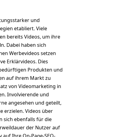
ing?
istungsstarker und
gien etabliert. Viele
n bereits Videos, um ihre
ln. Dabei haben sich
inen Werbevideos setzen
ve Erklärvideos. Dies
bedürftigen Produkten und
ten auf ihrem Markt zu
nsatz von Videomarketing in
n. Involvierende und
rne angesehen und geteilt,
e erzielen. Videos über
n sich ebenfalls für die
erweildauer der Nutzer auf
iv auf Ihre On-Page-SEO-