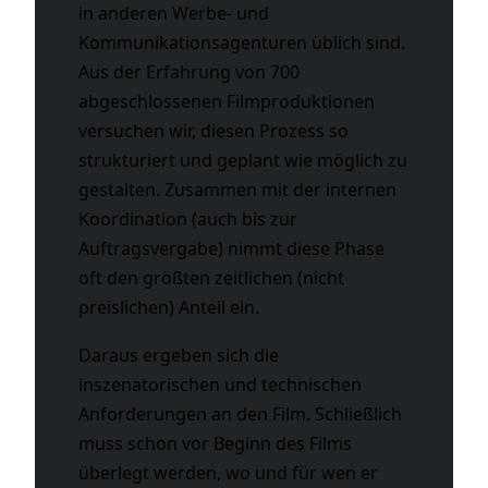
in anderen Werbe- und
Kommunikationsagenturen üblich sind.
Aus der Erfahrung von 700
abgeschlossenen Filmproduktionen
versuchen wir, diesen Prozess so
strukturiert und geplant wie möglich zu
gestalten. Zusammen mit der internen
Koordination (auch bis zur
Auftragsvergabe) nimmt diese Phase
oft den größten zeitlichen (nicht
preislichen) Anteil ein.
Daraus ergeben sich die
inszenatorischen und technischen
Anforderungen an den Film. Schließlich
muss schon vor Beginn des Films
überlegt werden, wo und für wen er