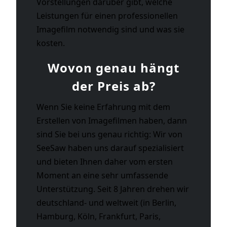
Vorstellungen darüber gibt, welche
Leistungen für einen professionellen
Imagefilm notwendig sind und was sie
kosten.
Wovon genau hängt
der Preis ab?
Wenn Sie keine Erfahrung mit dem
Erstellen von Imagefilmen haben, dann
sind Sie bei uns genau richtig: Wir von
SeeSaw haben uns darauf spezialisiert
und bieten Ihnen daher vom ersten
Moment an eine sehr umfassende
Unterstützung. Seit 8 Jahren drehen wir
deutschland- und weltweit (in Berlin,
Hamburg, Köln, Frankfurt, Paris,