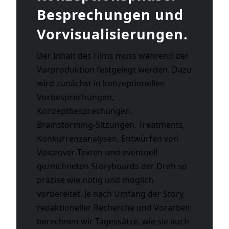
Besprechungen und
Vorvisualisierungen.
Der Inhalt des Films muss während der
Vorproduktion festgelegt werden. Dazu
wird zunächst in konzeptionellen
Vorbesprechungen,
Konzeptbesprechungen,
Brainstorming-Sitzungen, Treatments,
Konkurrenzanalysen, Entwürfen von
Voiceover-Texten und eventuell
gezeichneten Storyboards der Dreh so
präzise wie nötig und möglich
vorbereitet. Je nach Umfang der Story,
redaktioneller Recherche und Vorarbeit
berechnen wir Tagessätze, wie sie auch