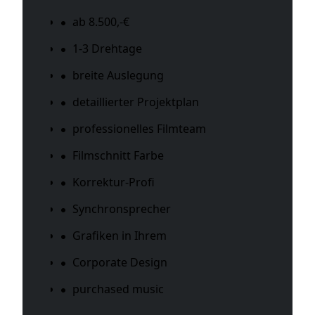
ab 8.500,-€
1-3 Drehtage
breite Auslegung
detaillierter Projektplan
professionelles Filmteam
Filmschnitt Farbe
Korrektur-Profi
Synchronsprecher
Grafiken in Ihrem
Corporate Design
purchased music