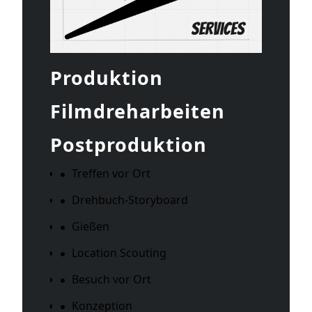
Produktion
Filmdreharbeiten
Postproduktion
Treffen vor Ort
Drehbuch-Storyboard
Gießen
Location Scouting
Besuch vor Ort
Konzeption