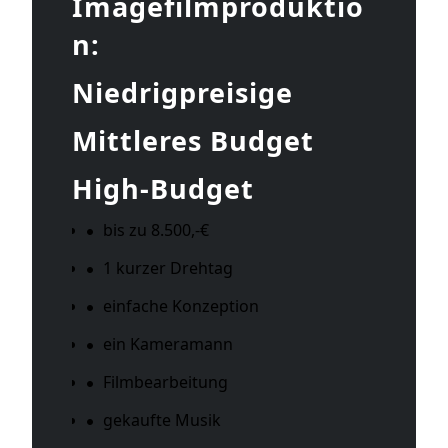
Imagefilmproduktio
n:
Niedrigpreisige
Mittleres Budget
High-Budget
bis zu 8.500,-€
1 kurzer Drehtag
einfache Konzeption
ein Kameramann
Filmbearbeitung
gekaufte Musik