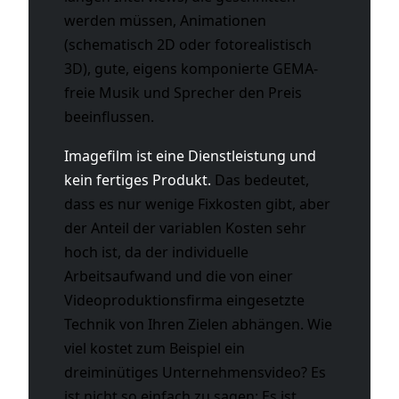
werden müssen, Animationen
(schematisch 2D oder fotorealistisch
3D), gute, eigens komponierte GEMA-
freie Musik und Sprecher den Preis
beeinflussen.
Imagefilm ist eine Dienstleistung und
kein fertiges Produkt.
Das bedeutet,
dass es nur wenige Fixkosten gibt, aber
der Anteil der variablen Kosten sehr
hoch ist, da der individuelle
Arbeitsaufwand und die von einer
Videoproduktionsfirma eingesetzte
Technik von Ihren Zielen abhängen. Wie
viel kostet zum Beispiel ein
dreiminütiges Unternehmensvideo? Es
ist nicht so einfach zu sagen: Es ist