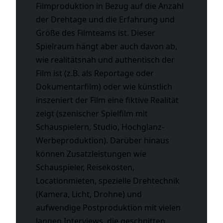
Filmproduktion in Bezug auf die Anzahl
der Drehtage und die Erfahrung und
Größe des Filmteams ist. Dieser
Spielraum hängt aber auch davon ab,
wie realitätsnah und authentisch der
Film ist (z.B. als Reportage oder
Dokumentarfilm) oder wie künstlich
inszeniert der Film eine fiktive Realität
zeigt (szenischer Spielfilm mit
Schauspielern, Studio, Hochglanz-
Werbeproduktion). Darüber hinaus
können Zusatzleistungen wie
Schauspieler, Reisekosten,
Locationmieten, spezielle Drehtechnik
(Kamera, Licht, Drohne) und
aufwendige Postproduktion mit vielen
langen Interviews, die geschnitten