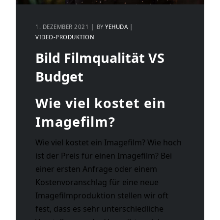
1. DEZEMBER 2021
BY
YEHUDA
VIDEO-PRODUKTION
Bild Filmqualität VS
Budget
Wie viel kostet ein
Imagefilm?
Wie viel kostet ein Imagefilm? Wie hoch
ist der Preis für einen Imagefilm? Bei
einer ersten Anfrage oder einem
Kostenvoranschlag für eine neue
Imagefilmproduktion stellen wir oft
fest, dass es sehr unterschiedliche