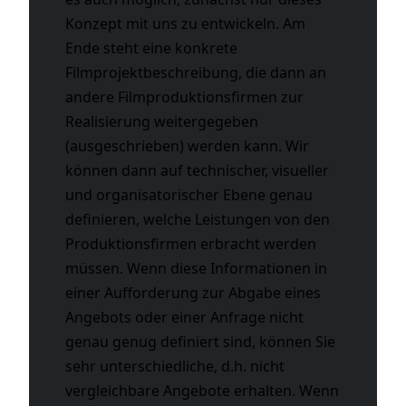
Konzept mit uns zu entwickeln. Am
Ende steht eine konkrete
Filmprojektbeschreibung, die dann an
andere Filmproduktionsfirmen zur
Realisierung weitergegeben
(ausgeschrieben) werden kann. Wir
können dann auf technischer, visueller
und organisatorischer Ebene genau
definieren, welche Leistungen von den
Produktionsfirmen erbracht werden
müssen. Wenn diese Informationen in
einer Aufforderung zur Abgabe eines
Angebots oder einer Anfrage nicht
genau genug definiert sind, können Sie
sehr unterschiedliche, d.h. nicht
vergleichbare Angebote erhalten. Wenn