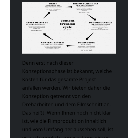
Denn erst nach dieser
Konzeptionsphase ist bekannt, welche
Kosten für das gesamte Projekt
anfallen werden. Wir bieten daher die
Konzeption getrennt von den
Dreharbeiten und dem Filmschnitt an.
Das heißt: Wenn Ihnen noch nicht klar
ist, wie die Filmproduktion inhaltlich
und vom Umfang her aussehen soll, ist
es auch möglich, zunächst nur dieses