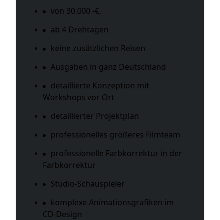
von 30.000 -€,
ab 4 Drehtagen
keine zusätzlichen Reisen
Ausgaben in ganz Deutschland
detaillierte Konzeption mit
Workshops vor Ort
detaillierter Projektplan
professionelles größeres Filmteam
professionelle Farbkorrektur in der
Farbkorrektur
Studio-Schauspieler
komplexe Animationsgrafiken im
CD-Design