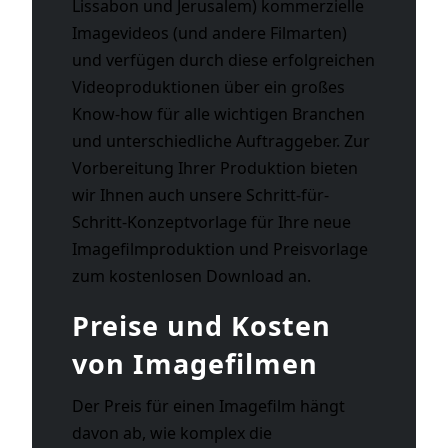
Lissabon und Jerusalem) kommerzielle
Imagevideos (und andere Filmarten)
und verfügen durch diese erfolgreichen
Videoproduktionen über ein großes
Know-how für alle wichtigen Branchen
und unterschiedliche Auftraggeber. Zur
Vorbereitung Ihrer Produktion bieten
wir Ihnen auch unsere Schritt-für-
Schritt-Konzeptvorlage für Ihre neue
Imagefilmproduktion und Preisvorlage
zum kostenlosen Download an.
Preise und Kosten
von Imagefilmen
Der Preis für einen Imagefilm hängt
davon ab, wie komplex die