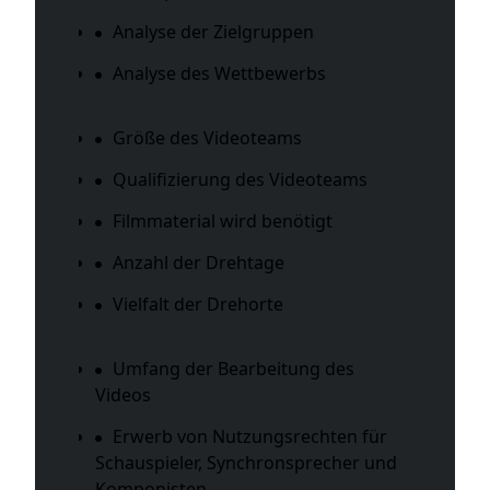
Analyse der Zielgruppen
Analyse des Wettbewerbs
Größe des Videoteams
Qualifizierung des Videoteams
Filmmaterial wird benötigt
Anzahl der Drehtage
Vielfalt der Drehorte
Umfang der Bearbeitung des
Videos
Erwerb von Nutzungsrechten für
Schauspieler, Synchronsprecher und
Komponisten