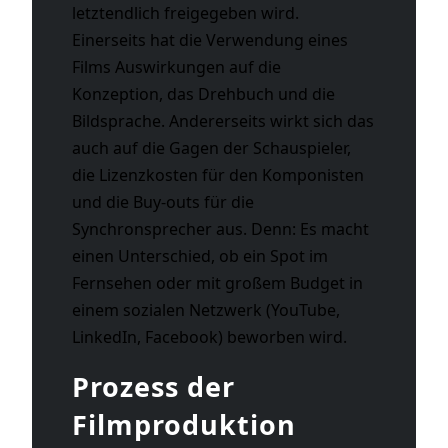
letztendlich freigegeben wird.
Einerseits hat die Verwendung eines
Films Auswirkungen auf die
Konzeption, das Drehbuch und die
Bildsprache. Andererseits wirkt sich das
auch auf die Gagen der Schauspieler,
die Lizenzkosten für den Komponisten
und die Buy-outs für die
Synchronsprecher aus. Denn: Es macht
einen Unterschied, ob ein Spot im
Fernsehen oder mit großem Budget in
einem sozialen Netzwerk (YouTube,
LinkedIn, Facebook) beworben wird.
Prozess der
Filmproduktion