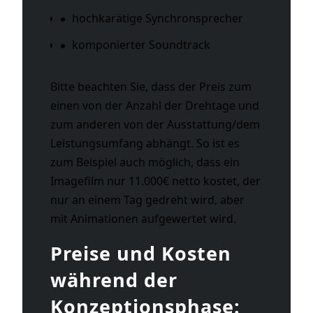
hochkarätige Synchronsprecher
komponierter Soundtrack
Bitte beachten Sie, dass der Preis zum
einen von der Anzahl der Drehtage und
zum anderen von der Ausstattung/dem
Leistungsumfang abhängt. So ist es
zum Beispiel auch möglich, dass ein
Imagefilm nur 11.000€ netto kostet, der
nur an einem Tag gedreht wird, aber
mit Animationen aufgewertet wird.
Preise und Kosten
während der
Konzeptionsphase: