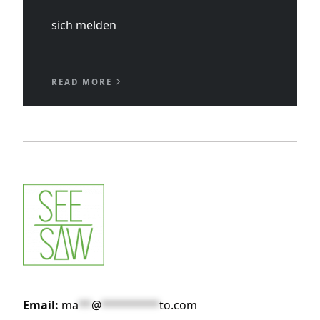
sich melden
READ MORE
Email:
ma
**
@
*********
to.com