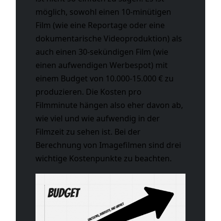
möglich, sowohl einen 10-minütigen
Film (wie eine Reportage oder eine
dokumentarische Videoproduktion) als
auch einen 30-sekündigen Film (wie
einen aufwendigen Werbespot) mit
einem Budget von 10.000-15.000 € zu
produzieren. Die Kosten pro
Filmminute hängen also eher davon ab,
wie viel und wie aufwendig in der
Filmzeit zu sehen ist. Bei der
Berechnung von Imagefilmen sind drei
wichtige Kostenpunkte zu beachten.