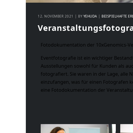
12. NOVEMBER 2021
BY
YEHUDA
BEISPIELHAFTE ER
Veranstaltungsfotogra
Fotodokumentation der 10xGenomics-Ver
Eventfotografie ist ein wichtiger Besta
Ausstellungen sowohl für Kunden als au
fotografiert. Sie waren in der Lage, all
einzufangen, was für einen Fotografen ke
eine Fotodokumentation der Veranstaltu