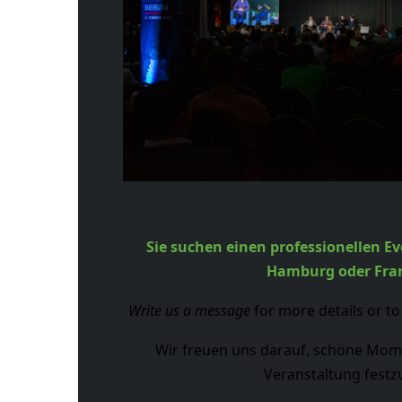
Sie suchen einen professionellen Ev
Hamburg oder Fra
Write us a message
for more details or t
Wir freuen uns darauf, schöne Mom
Veranstaltung festz