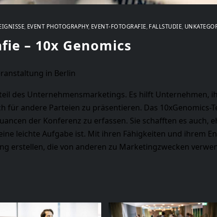
EIGNISSE
EVENT PHOTOGRAPHY
EVENT-FOTOGRAFIE
FALLSTUDIE
UNKATEGOR
fie – 10x Genomics
anstaltung in Berlin
ndteil des Unternehmensmarketings. Es hilft Unternehmen, 
ch für andere Parteien zu präsentieren. Das 10xGenomics-
e Nuancen der Konferenz zu erfassen. Sie schafften es auch
ine leichte Aufgabe ist. Mit ihren Fähigkeiten und ihrem E
ng erstellen, die von anderen zu Marketingzwecken verwe