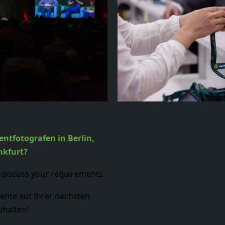
entfotografen in Berlin,
nkfurt?
o discuss your requirements.
ente auf Ihrer nächsten
uhalten!