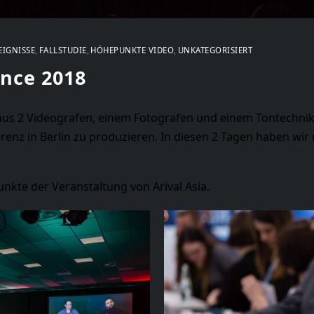
EIGNISSE
FALLSTUDIE
HÖHEPUNKTE VIDEO
UNKATEGORISIERT
ance 2018
aus 2 Videografen, einem Fotografen und einem Tontechnik
erenz in Berlin zu produzieren. In diesen 2 Tagen haben wir
nkte der Veranstaltung von Arival Asia.