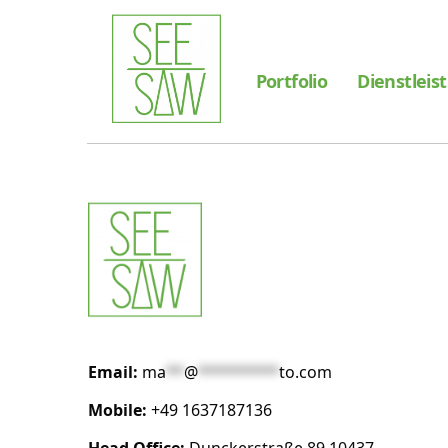
Portfolio
Dienstleis
Email:
ma
**
@
*********
to.com
Mobile:
+49 1637187136