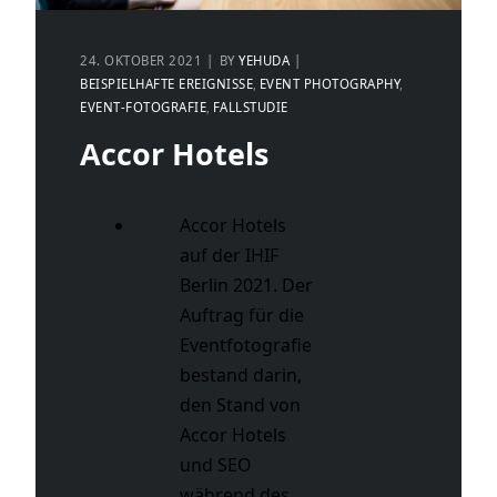
24. OKTOBER 2021
BY
YEHUDA
BEISPIELHAFTE EREIGNISSE
EVENT PHOTOGRAPHY
EVENT-FOTOGRAFIE
FALLSTUDIE
Accor Hotels
Accor Hotels
auf der IHIF
Berlin 2021. Der
Auftrag für die
Eventfotografie
bestand darin,
den Stand von
Accor Hotels
und SEO
während des